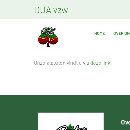
DUA vzw
HOME
OVER ON
Onze statuten vindt u via
deze link
.
Ove