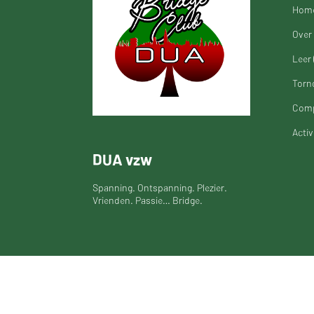
Hom
Over 
Leer 
Torn
Comp
Activ
DUA vzw
Spanning. Ontspanning. Plezier.
Vrienden. Passie… Bridge.