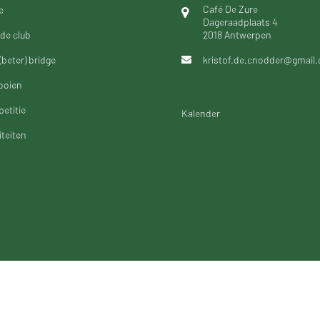
Café De Zure
e
Dageraadplaats 4
de club
2018 Antwerpen
(beter) bridge
kristof.de.cnodder@gmail
ooien
etitie
Kalender
iteiten